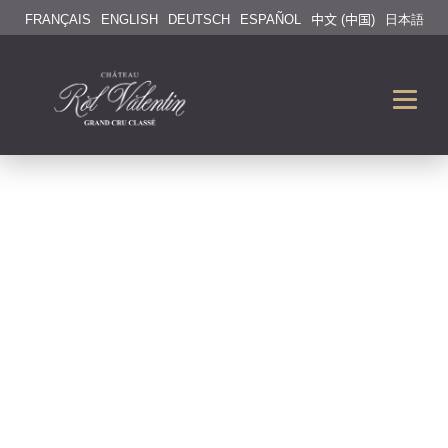
FRANÇAIS
ENGLISH
DEUTSCH
ESPAÑOL
中文 (中国)
日本語