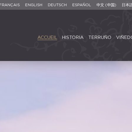
FRANÇAIS
ENGLISH
DEUTSCH
ESPAÑOL
中文 (中国)
日本
ACCUEIL
HISTORIA
TERRUÑO
VIÑED