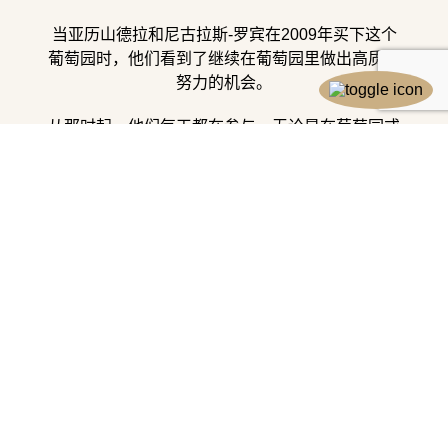
当亚历山德拉和尼古拉斯-罗宾在2009年买下这个
葡萄园时，他们看到了继续在葡萄园里做出高质量
努力的机会。
从那时起，他们每天都在参与，无论是在葡萄园或
酒窖，还是在投资方面，以创建一个高性能的生产
工具和葡萄酒旅游接待。
他们和他们的孩子住在那里，从而保持了圣埃米利
永家族庄园的传统。